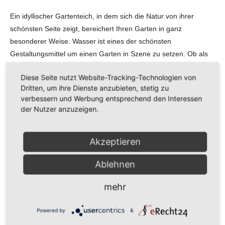
Ein idyllischer Gartenteich, in dem sich die Natur von ihrer
schönsten Seite zeigt, bereichert Ihren Garten in ganz
besonderer Weise. Wasser ist eines der schönsten
Gestaltungsmittel um einen Garten in Szene zu setzen. Ob als
Kleinod gestaltet oder in größeren Dimensionen gebaut,
Diese Seite nutzt Website-Tracking-Technologien von
Gartenteiche – als Gestaltungselement ist Lebensqualität pur.
Dritten, um ihre Dienste anzubieten, stetig zu
Entspannung für Auge und Seele finden Sie spielend an von uns
verbessern und Werbung entsprechend den Interessen
gestalteten Gartenteichen.
der Nutzer anzuzeigen.
Wasserbecken
Akzeptieren
Ablehnen
Naturteiche
mehr
Teichpflege
Powered by
&